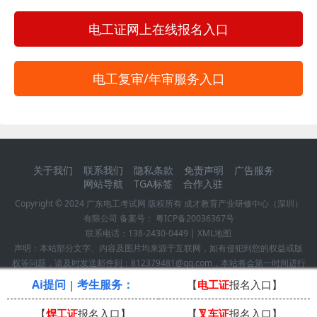
电工证网上在线报名入口
电工复审/年审服务入口
关于我们
联系我们
隐私条款
免责声明
广告服务
网站导航
TGA标签
合作入驻
Copyright © 2024
广东电工考试网
版权所有 成才教育产业研修中心（深圳）
有限公司 备案号：
粤ICP备20036367号
联系电话：
138-2430-0449
|
XML地图
声明：本站部分文字、内容及图片均来源于互联网，如有侵犯到您的权益或版
权等问题，请及时发送邮件到：812379481@qq.com，本站将会第一时间进行
确认并作删除处理！
Ai提问
考生服务：
|
【
电工证
报名入口】
【
焊工证
报名入口】
【
叉车证
报名入口】