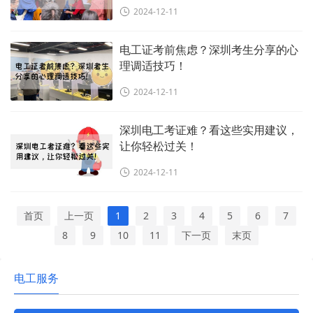
2024-12-11
电工证考前焦虑？深圳考生分享的心
理调适技巧！
2024-12-11
深圳电工考证难？看这些实用建议，
让你轻松过关！
2024-12-11
首页
上一页
1
2
3
4
5
6
7
8
9
10
11
下一页
末页
电工服务