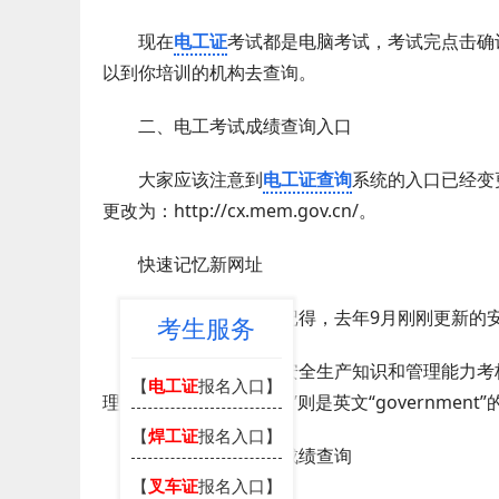
现在
电工证
考试都是电脑考试，考试完点击确
以到你培训的机构去查询。
二、电工考试成绩查询入口
大家应该注意到
电工证查询
系统的入口已经变更了
更改为：http://cx.mem.gov.cn/。
快速记忆新网址
相信大家应该都还记得，去年9月刚刚更新的安
考生服务
特种作业操作证及安全生产知识和管理能力考核合
【
电工证
报名入口】
理部”的英文缩写，“gov”则是英文“government
【
焊工证
报名入口】
三、低压电工考试成绩查询
【
叉车证
报名入口】