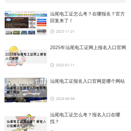
​汕尾电工证怎么考？在哪报名？官方
回复来了！
2025-11-21
2025年汕尾电工证网上报名入口官网
2025-01-11
汕尾电工证报名入口官网是哪个网站
2024-09-04
汕尾电工证怎么考？报名入口在哪
找？