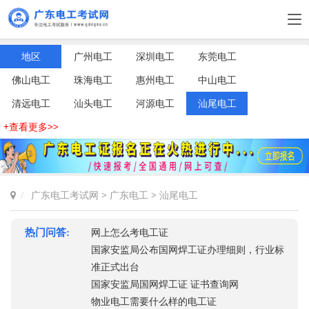
地区
广州电工
深圳电工
东莞电工
佛山电工
珠海电工
惠州电工
中山电工
清远电工
汕头电工
河源电工
汕尾电工
+查看更多>>
广东电工考试网
>
广东电工
>
汕尾电工
热门问答:
网上怎么考电工证
国家安监局公布国网焊工证办理细则，行业标
准正式出台
国家安监局国网焊工证 证书查询网
物业电工需要什么样的电工证