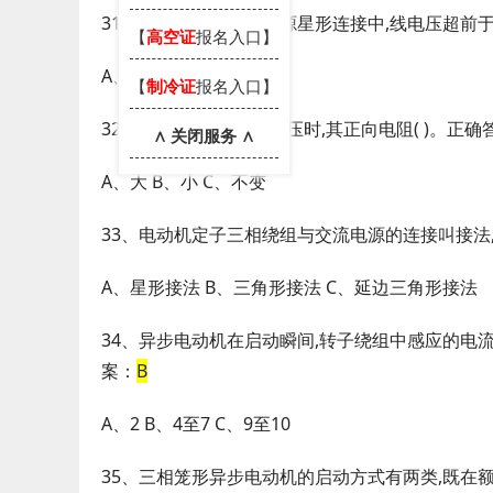
31、在三相对称交流电源星形连接中,线电压超前于
【
高空证
报名入口】
A、120 B、30 C、60
【
制冷证
报名入口】
32、PN结两端加正向电压时,其正向电阻( )。正确
∧ 关闭服务 ∧
A、大 B、小 C、不变
33、电动机定子三相绕组与交流电源的连接叫接法,其
A、星形接法 B、三角形接法 C、延边三角形接法
34、异步电动机在启动瞬间,转子绕组中感应的电流
案：
B
A、2 B、4至7 C、9至10
35、三相笼形异步电动机的启动方式有两类,既在额