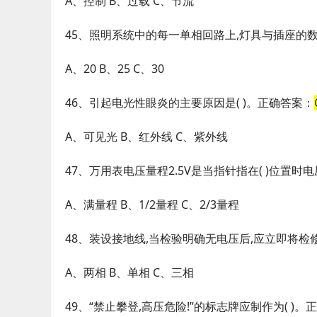
A、控制 B、过载 C、节流
45、照明系统中的每一单相回路上,灯具与插座的数
A、20 B、25 C、30
46、引起电光性眼炎的主要原因是( )。正确答案：
A、可见光 B、红外线 C、紫外线
47、万用表电压量程2.5V是当指针指在( )位置时
A、满量程 B、1/2量程 C、2/3量程
48、装设接地线,当检验明确无电压后,应立即将检
A、两相 B、单相 C、三相
49、“禁止攀登,高压危险!”的标志牌应制作为( )。