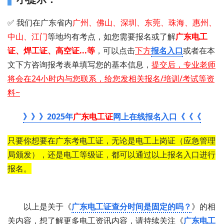
✅ 我们在广东省内
广州、佛山、深圳、东莞、珠海、惠州、
中山、江门
等地均有考点，如您需要 报名或了解
广东电工
证 、 焊工证 、 高空证...等
，可以点击
下方
报名入口
或者在
本
文下方咨询报考表单填写您的基本信息
，
提交后，专业老师
将会在24小时内与您联系，给您发相关报名/培训/考试等资
料~
》》》2025年
广东电工证
网上在线报名入口《《《
只要你想要在广东考电工证，无论是电工上岗证（应急管理
局颁发），还是电工等级证，都可以通过以上报名入口进行
报名。
以上是关于《
广东电工证查分时间是固定的吗？
》的相
关内容，想了解更多电工资讯内容，请持续关注《
广东电工