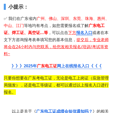
小提示：
✅ 我们在广东省内
广州、佛山、深圳、东莞、珠海、惠州、
中山、江门
等地均有考点，如您需要 报名或了解
广东电工
证 、 焊工证 、 高空证...等
，可以点击
下方
报名入口
或者在
本
文下方咨询报考表单填写您的基本信息
，
提交后，专业老师
将会在24小时内与您联系，给您发相关报名/培训/考试等资
料~
》》》2025年
广东电工证
网上在线报名入口《《《
只要你想要在广东考电工证，无论是电工上岗证（应急管理
局颁发），还是电工等级证，都可以通过以上报名入口进行
报名。
以上是关于《
广东电工证成绩会短信通知吗？
》的相关