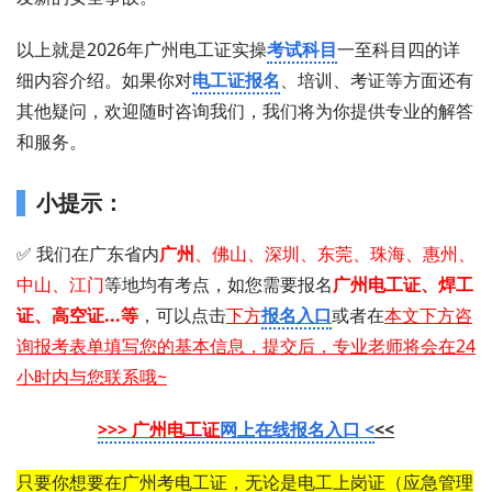
以上就是2026年广州电工证实操
考试科目
一至科目四的详
细内容介绍。如果你对
电工证报名
、培训、考证等方面还有
其他疑问，欢迎随时咨询我们，我们将为你提供专业的解答
和服务。
小提示：
✅ 我们在广东省内
广州
、佛山、深圳、东莞、珠海、惠州、
中山、江门
等地均有考点，如您需要 报名
广州
电工证 、 焊工
证 、 高空证...等
，可以点击
下方
报名入口
或者在
本文下方咨
询报考表单填写您的基本信息，提交后，专业老师将会在24
小时内与您联系哦~
>>> 广州电工证
网上在线报名入口 <
<<
只要你想要在广州考电工证，无论是电工上岗证（应急管理