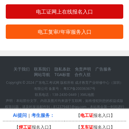
电工证网上在线报名入口
电工复审/年审服务入口
关于我们
联系我们
隐私条款
免责声明
广告服务
网站导航
TGA标签
合作入驻
Copyright © 2024
广东电工考试网
版权所有 成才教育产业研修中心（深圳）
有限公司 备案号：
粤ICP备20036367号
联系电话：
138-2430-0449
|
XML地图
声明：本站部分文字、内容及图片均来源于互联网，如有侵犯到您的权益或版
权等问题，请及时发送邮件到：812379481@qq.com，本站将会第一时间进行
确认并作删除处理！
Ai提问
考生服务：
|
【
电工证
报名入口】
【
焊工证
报名入口】
【
叉车证
报名入口】