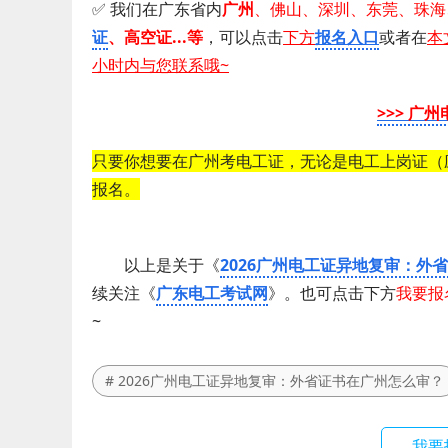
✅ 我们在广东省内
广州
、佛山、深圳、东莞、珠海
证
、 高空证...等
，可以点击
下方
报名入口
或者在
本
小时内与您联系哦~
>>> 广
只要你想要在广州考电工证，无论是电工上岗证（
报名。
以上是关于《
2026广州电工证异地复审：外
续关注《
广东电工考试网
》。也可点击下方
我要报
~
# 2026广州电工证异地复审：外省证书在广州怎么审？
我要