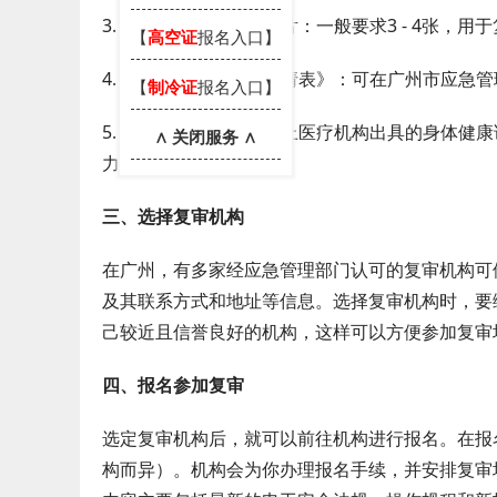
3. 近期一寸免冠彩色照片：一般要求3 - 4张，
【
高空证
报名入口】
4. 《特种作业操作证申请表》：可在广州市应急
【
制冷证
报名入口】
5. 体检报告：由县级以上医疗机构出具的身体健
∧ 关闭服务 ∧
力、听力、心电图等。
三、选择复审机构
在广州，有多家经应急管理部门认可的复审机构可
及其联系方式和地址等信息。选择复审机构时，要
己较近且信誉良好的机构，这样可以方便参加复审
四、报名参加复审
选定复审机构后，就可以前往机构进行报名。在报
构而异）。机构会为你办理报名手续，并安排复审