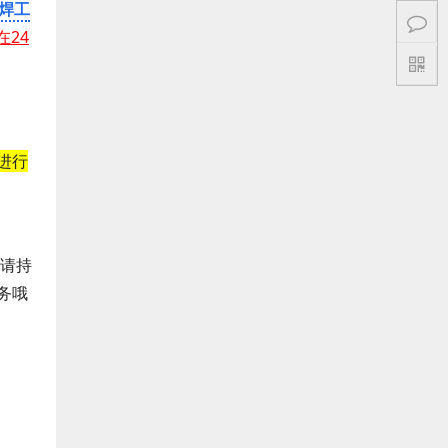
焊工
24
进行
请持
务哦