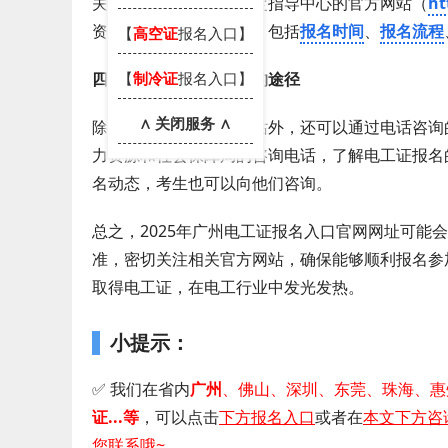
关注广州市职业技能鉴定指导中心的官方网站（
ht
资格证考试的报名信息，包括
报名时间
、
报名流程
【
高空证
报名入口】
【
制冷证
报名入口】
四、获取最新报名信息的途径
∧ 关闭服务 ∧
除了上述提到的官方网站外，还可以通过电话咨询
力资源和社会保障局的咨询电话，了解电工证报名
名动态，考生也可以向他们咨询。
总之，2025年广州电工证报名入口官网网址可
准，密切关注相关官方网站，确保能够顺利报名参
取得电工证，在电工行业中发光发热。
小提示：
✅ 我们在省内
广州
、佛山、深圳、东莞、珠海、惠
证...等
，可以点击
下方报名入口
或者在
本文下方咨
您联系哦~