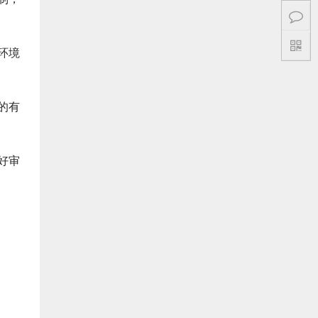
环境
的有
好审