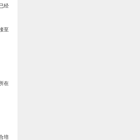
已经
接至
所在
合培