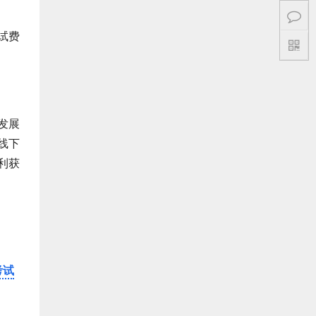
试费
发展
线下
利获
考试