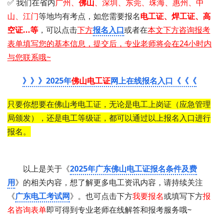
✅ 我们在省内
广州
、
佛山
、深圳、东莞、珠海、惠州、中
山、江门
等地均有考点，如您需要 报名
电工证 、 焊工证 、 高
空证...等
，可以点击
下方
报名入口
或者在
本文下方咨询报考
表单填写您的基本信息，提交后，专业老师将会在24小时内
与您联系哦~
》》》2025年
佛山电工证
网上在线报名入口《《《
只要你想要在佛山考电工证，无论是电工上岗证（应急管理
局颁发），还是电工等级证，都可以通过以上报名入口进行
报名。
以上是关于《
2025年广东佛山电工证报名条件及费
用
》的相关内容，想了解更多电工资讯内容，请持续关注
《
广东电工考试网
》。也可点击下方
我要报名
或填写下方
报
名咨询表单
即可得到专业老师在线解答和报考服务哦~