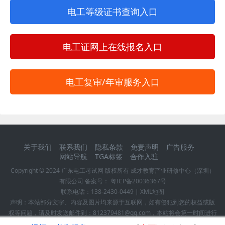
电工等级证书查询入口
电工证网上在线报名入口
电工复审/年审服务入口
关于我们
联系我们
隐私条款
免责声明
广告服务
网站导航
TGA标签
合作入驻
Copyright © 2024
广东电工考试网
版权所有 成才教育产业研修中心（深圳）
有限公司 备案号：
粤ICP备20036367号
联系电话：
138-2430-0449
|
XML地图
声明：本站部分文字、内容及图片均来源于互联网，如有侵犯到您的权益或版
权等问题，请及时发送邮件到：812379481@qq.com，本站将会第一时间进行
确认并作删除处理！