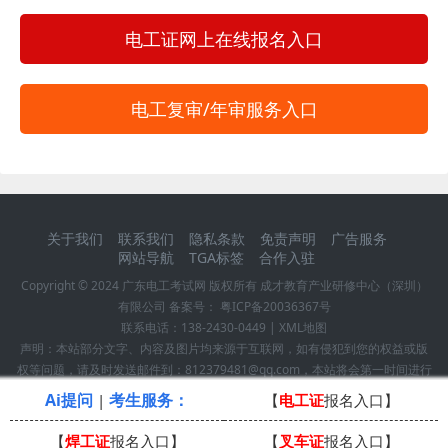
电工证网上在线报名入口
电工复审/年审服务入口
关于我们
联系我们
隐私条款
免责声明
广告服务
网站导航
TGA标签
合作入驻
Copyright © 2024
广东电工考试网
版权所有 成才教育产业研修中心（深圳）
有限公司 备案号：
粤ICP备20036367号
联系电话：
138-2430-0449
|
XML地图
声明：本站部分文字、内容及图片均来源于互联网，如有侵犯到您的权益或版
权等问题，请及时发送邮件到：812379481@qq.com，本站将会第一时间进行
确认并作删除处理！
Ai提问
考生服务：
|
【
电工证
报名入口】
【
焊工证
报名入口】
【
叉车证
报名入口】