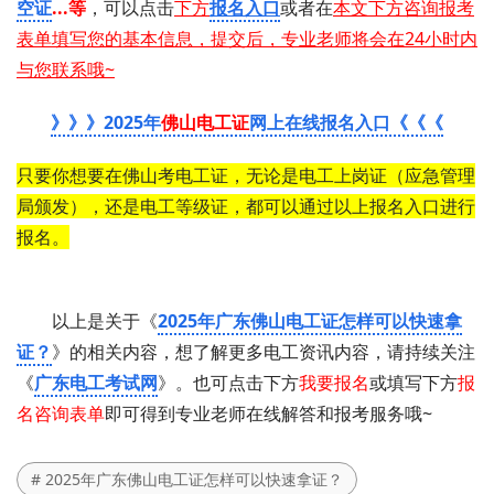
空证
...等
，可以点击
下方
报名入口
或者在
本文下方咨询报考
表单填写您的基本信息，提交后，专业老师将会在24小时内
与您联系哦~
》》》2025年
佛山电工证
网上在线报名入口《《《
只要你想要在佛山考电工证，无论是电工上岗证（应急管理
局颁发），还是电工等级证，都可以通过以上报名入口进行
报名。
以上是关于《
2025年广东佛山电工证怎样可以快速拿
证？
》的相关内容，想了解更多电工资讯内容，请持续关注
《
广东电工考试网
》。也可点击下方
我要报名
或填写下方
报
名咨询表单
即可得到专业老师在线解答和报考服务哦~
# 2025年广东佛山电工证怎样可以快速拿证？