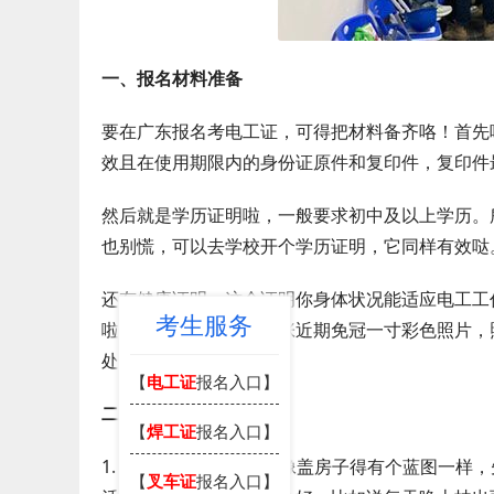
一、报名材料准备
要在广东报名考电工证，可得把材料备齐咯！首先
效且在使用期限内的身份证原件和复印件，复印件
然后就是学历证明啦，一般要求初中及以上学历。
也别慌，可以去学校开个学历证明，它同样有效哒
还有健康证明，这个证明你身体状况能适应电工工
考生服务
啦。另外，还得准备几张近期免冠一寸彩色照片，
处。
【
电工证
报名入口】
二、学习方法分享
【
焊工证
报名入口】
1. 制定学习计划：这就像盖房子得有个蓝图一样
【
叉车证
报名入口】