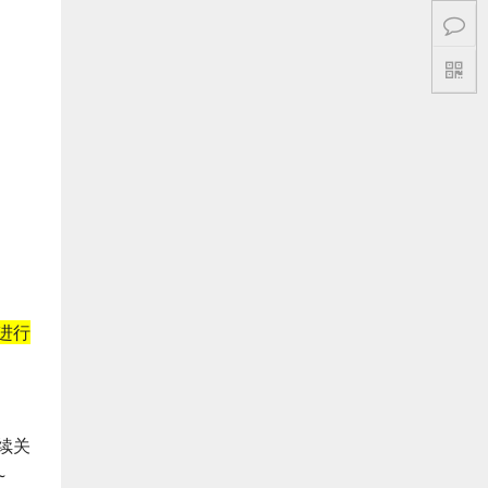
进行
续关
~