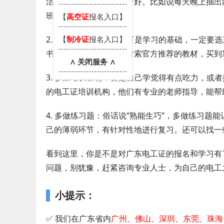
活安排，把学习时间划分好。比如说每天晚上抽出
班地学，心里也更踏实。
【
高空证
报名入口】
【
制冷证
报名入口】
2. 选择合适教材：教材可是学习的基础，一定要
书店问问，或者在网上搜索官方推荐的教材，买到
∧ 关闭服务 ∧
3. 参加培训课程：要是自己学觉得有点吃力，或
的电工证培训机构，他们有专业的老师指导，能帮
4. 多做练习题：俗话说“熟能生巧”，多做练习
己的薄弱环节，有针对性地进行复习。还可以找一
看到这里，你是不是对广东电工证的报名和学习有
问题，别犹豫，赶紧咨询专业人士，为自己的电工
小提示：
✅ 我们在广东省内
广州、佛山、深圳、东莞、珠海