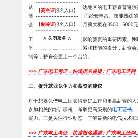
从地区方面来看，经济发达地区的电工薪资普遍较
【
高空证
报名入口】
能在5000 - 7000元左右，而经验丰富、技能熟练
【
制冷证
报名入口】
会相对低一些，初级电工月薪大概在3500 - 5000元
∧ 关闭服务 ∧
工作经验和技能水平也是影响薪资的重要因素。刚
平。但随着工作经验的积累和技能的提升，薪资会
制等，薪资会更上一个台阶。
>>>
广东电工考证，快速报名通道 :
广东电工证网
三、提升就业竞争力和薪资的建议
对于想要凭借电工证获得更好工作和更高薪资的人
参加相关的培训课程，考取更高级别的
电工证书
。
能力。三是关注行业动态，了解最新的电气技术和
>>>
广东电工考证，快速报名通道 :
广东电工证网