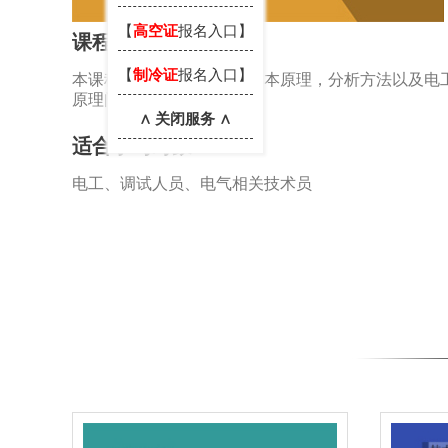
【
高空证
报名入口】
课程介绍
【
制冷证
报名入口】
本课程主要讲解了电路的基本原理，分析方法以及电
原理问题的基本思路。
∧ 关闭服务 ∧
适合学习对象
电工、调试人员、电气相关技术员