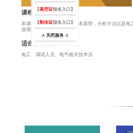
【
高空证
报名入口】
课程介绍
【
制冷证
报名入口】
本课程主要讲解了电路的基本原理，分析方法以及电
原理问题的基本思路。
∧ 关闭服务 ∧
适合学习对象
电工、调试人员、电气相关技术员